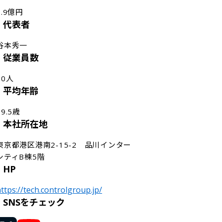
1.9億円
代表者
谷本秀一
従業員数
70人
平均年齢
29.5歳
本社所在地
東京都港区港南2-15-2　品川インター
シティB棟5階
HP
ttps://tech.controlgroup.jp/
SNSをチェック