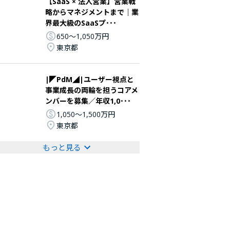
【SaaS × 法人営業】営業戦
略からマネジメントまで｜業
界最大級のSaaSプ･･･
650〜1,050万円
東京都
|◤PdM◢|ユーザー視点と
事業成長の両輪を担うコアメ
ンバーを募集／年収1,0･･･
1,050〜1,500万円
東京都
もっと見る