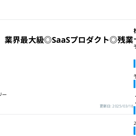
】業界最大級◎SaaSプロダクト◎残業
ジー
更新日:
2025/03/18