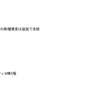
ての割増賃金は追加で支給
ィB棟5階
