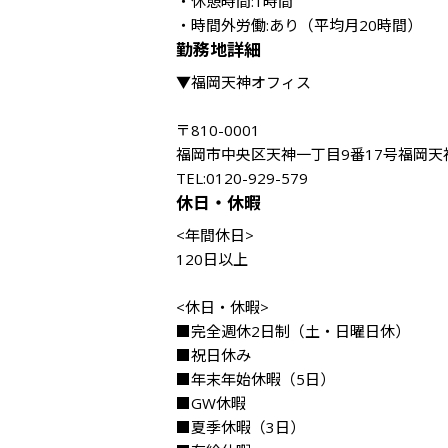
・休憩時間:1時間

・時間外労働:あり（平均月20時間）
勤務地詳細
▼福岡天神オフィス

〒810-0001

福岡市中央区天神一丁目9番17号福岡天
TEL:0120-929-579
休日・休暇
<年間休日>

120日以上

<休日・休暇>

■完全週休2日制（土・日曜日休）

■祝日休み

■年末年始休暇（5日）

■GW休暇

■夏季休暇（3日）
