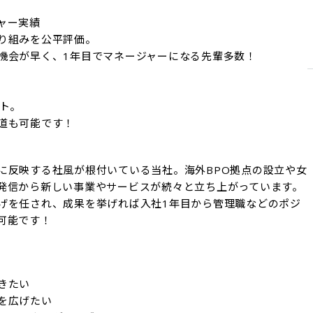
ー実績

り組みを公平評価。

機会が早く、1年目でマネージャーになる先輩多数！

ト。

道も可能です！
に反映する社風が根付いている当社。海外BPO拠点の設立や女
発信から新しい事業やサービスが続々と立ち上がっています。
げを任され、成果を挙げれば入社1年目から管理職などのポジ
可能です！
たい

広げたい
