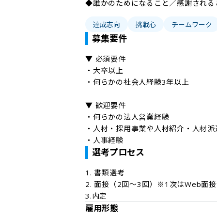
◆誰かのためになること／感謝される
達成志向
挑戦心
チームワーク
募集要件
▼ 必須要件

・大卒以上

・何らかの社会人経験3年以上

▼ 歓迎要件

・何らかの法人営業経験

・人材・採用事業や人材紹介・人材派遣
・人事経験
選考プロセス
1. 書類選考

2. 面接（2回～3回）※1次はWeb面接
3.内定
雇用形態