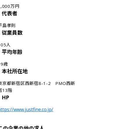
9,000万円
代表者
平島孝則
従業員数
105人
平均年齢
29歳
本社所在地
東京都新宿区西新宿8-1-2　PMO西新
宿13階
HP
ttps://www.justfine.co.jp/
この企業の他の求人