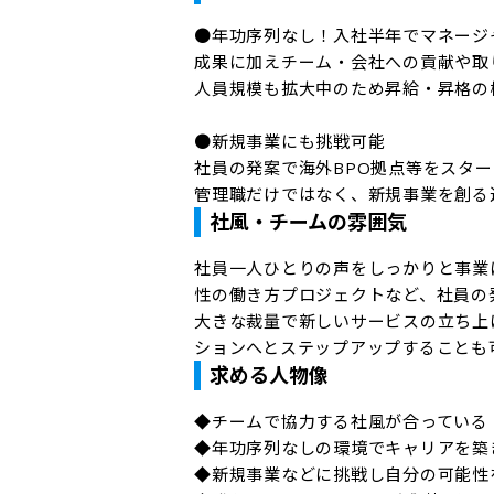
●年功序列なし！入社半年でマネージャ
成果に加えチーム・会社への貢献や取
人員規模も拡大中のため昇給・昇格の
●新規事業にも挑戦可能

社員の発案で海外BPO拠点等をスター
管理職だけではなく、新規事業を創る
社風・チームの雰囲気
社員一人ひとりの声をしっかりと事業
性の働き方プロジェクトなど、社員の
大きな裁量で新しいサービスの立ち上
ションへとステップアップすることも
求める人物像
◆チームで協力する社風が合っている

◆年功序列なしの環境でキャリアを築き
◆新規事業などに挑戦し自分の可能性を