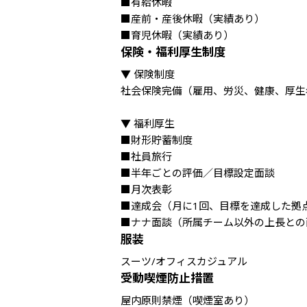
■有給休暇

■産前・産後休暇（実績あり）

■育児休暇（実績あり）
保険・福利厚生制度
▼ 保険制度

社会保険完備（雇用、労災、健康、厚生
▼ 福利厚生

■財形貯蓄制度

■社員旅行

■半年ごとの評価／目標設定面談

■月次表彰

■達成会（月に1回、目標を達成した拠
■ナナ面談（所属チーム以外の上長との
服装
スーツ/オフィスカジュアル
受動喫煙防止措置
屋内原則禁煙（喫煙室あり）