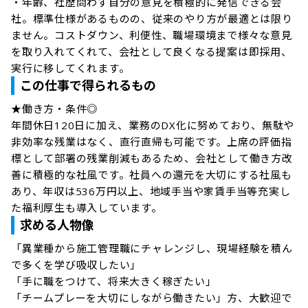
・年齢、社歴問わず自分の意見を積極的に発信できる会
社。標準仕様があるものの、従来のやり方が最適とは限り
ません。コストダウン、利便性、職場環境まで様々な意見
を取り入れてくれて、会社として良くなる提案は即採用、
実行に移してくれます。
この仕事で得られるもの
★働き方・条件◎

年間休日120日に加え、業務のDX化に努めており、無駄や
非効率な残業はなく、直行直帰も可能です。上席の評価指
標として部署の残業削減もあるため、会社として働き方改
善に積極的な社風です。社員への還元を大切にする社風も
あり、年収は536万円以上、地域手当や家賃手当等充実し
た福利厚生も導入しています。
求める人物像
「異業種から施工管理職にチャレンジし、現場経験を積ん
で多くを学び吸収したい」

「手に職をつけて、将来大きく稼ぎたい」

「チームプレーを大切にしながら働きたい」方、大歓迎で