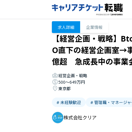
求人詳細
企業情報
【経営企画・戦略】Bt
O直下の経営企画室→事
億超 急成長中の事業
経営企画・戦略
500〜649万円
東京都
# 未経験歓迎
# 管理職・マネージ
株式会社クリア