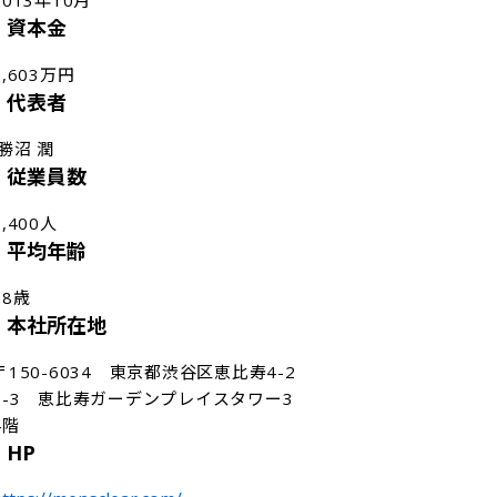
2013年10月
資本金
2,603万円
代表者
 勝沼 潤
従業員数
1,400人
平均年齢
28歳
本社所在地
〒150-6034　東京都渋谷区恵比寿4-2
0-3　恵比寿ガーデンプレイスタワー3
4階
HP