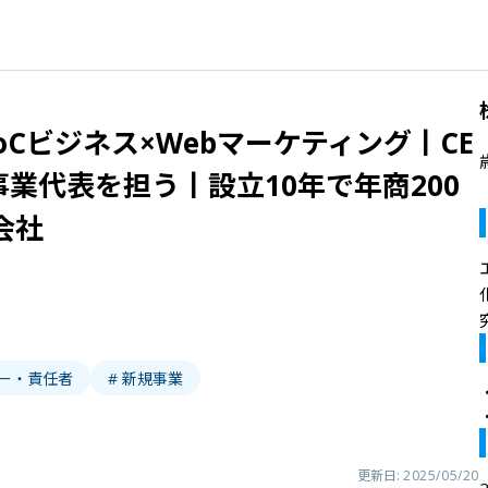
oCビジネス×Webマーケティング丨CE
業代表を担う丨設立10年で年商200
会社
ャー・責任者
# 新規事業
更新日:
2025/05/20