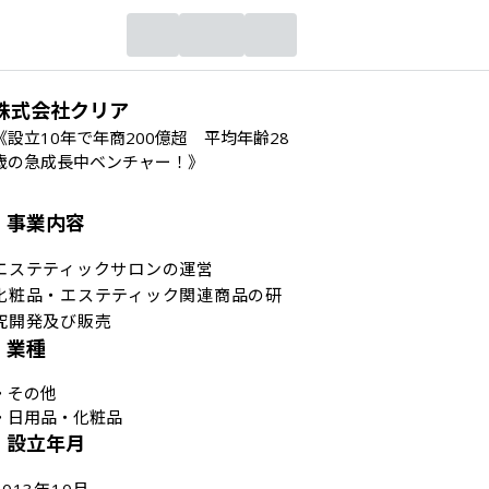
株式会社クリア
《設立10年で年商200億超 平均年齢28
歳の急成長中ベンチャー！》
事業内容
エステティックサロンの運営

化粧品・エステティック関連商品の研
究開発及び販売
業種
・
その他
・
日用品・化粧品
設立年月