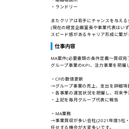
・ランドリー

またクリアは若手にチャンスを与える会
(現在の経営企画室長や事業代表はいずれ
スピード感があるキャリア形成に繋が
仕事内容
MA案件(必要書類の条件定義～買収完
グループ事業のKPI、注力事業を把握
・CFの数値更新

→グループ事業の売上、支出を詳細項
・各事業の運営状況を把握し、将来予
・上記を毎月グループ代表に報告

・MA業務

→事業買収が多い会社(2021年度5社・
任せする機会が大変多いです。
