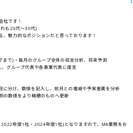
h
社です！

も20代～30代)

る、魅力的なポジションだと思っております！
了まで)・毎月のグループ全体の収支分析、将来予測

し、グループ代表や各事業代表に提言

目に分け、数値を記入し、前月との増減や予実差異を分析

測の数値をより精緻のものへ更新

2022年度1社・2024年度1社)となりますので、MA業務をお