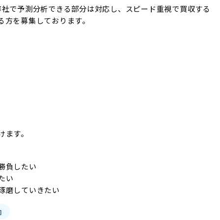
弊社で予測分析できる部分は対応し、スピード重視で買収する
る方を募集しております。
けます。
負したい

い

琢磨していきたい
向