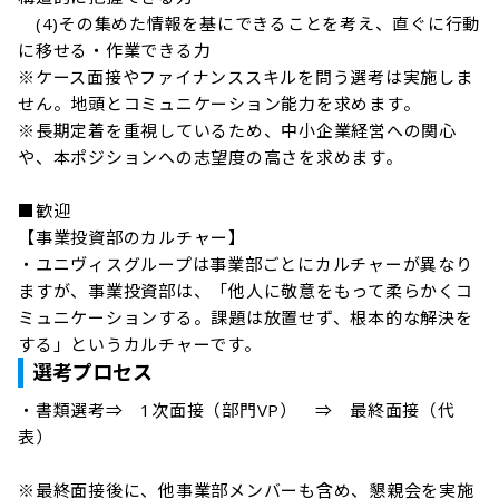
　(4)その集めた情報を基にできることを考え、直ぐに行動
に移せる・作業できる力

※ケース面接やファイナンススキルを問う選考は実施しま
せん。地頭とコミュニケーション能力を求めます。

※長期定着を重視しているため、中小企業経営への関心
や、本ポジションへの志望度の高さを求めます。

■歓迎

【事業投資部のカルチャー】

・ユニヴィスグループは事業部ごとにカルチャーが異なり
ますが、事業投資部は、「他人に敬意をもって柔らかくコ
ミュニケーションする。課題は放置せず、根本的な解決を
する」というカルチャーです。
選考プロセス
・書類選考⇒　1次面接（部門VP）　⇒　最終面接（代
表）

※最終面接後に、他事業部メンバーも含め、懇親会を実施