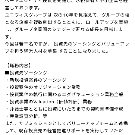
ベートエクイティ投資を実施し、永続保有で中小企業を経
営しております。

ユニヴィスグループは 次の10年を見据えて、グループの核
となる企業を複数創出するとともに、ロールアップを実施
し、グループ企業間のシナジーで更なる成長を目指しま
す。

今回は若干名ですが、 投資先のソーシングとバリューアッ
プを担う経営人材を募集 することになりました。

【職務内容】

■投資先ソーシング

・新規投資案件のソーシング

・投資案件のオリジネーション業務

・投資案件の執行に関わるエグゼキューション業務全般

・投資事業のValuation（価値評価）業務

・弁護士等とともに投資にいたるまでの契約書準備作成

・産業調査分析、等

また、サブミッションとしてバリューアップチームと連携
して、既存投資先の経営推進サポートを実行していただ