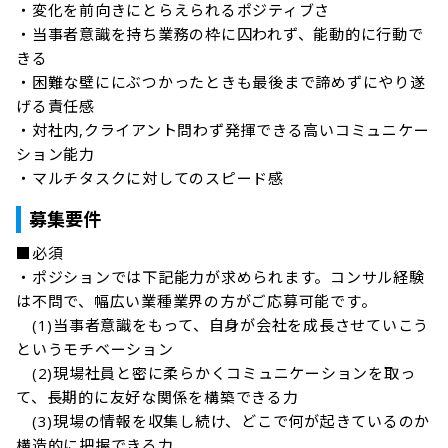
・変化を前向きにとらえられるポジティブさ

・当事者意識を持ち業務の枠に囚われず、能動的に行動で
きる

・困難な壁ににぶつかったときも最後まで諦めずにやり遂
げる責任感

・対社内,クライアント問わず発揮できる高いコミュニケー
ション能力

・マルチタスクに対してのスピード感
募集要件
■必須

・ポジションでは下記能力が求められます。コンサル経験
は不問で、幅広い業種業界の方がご応募可能です。

　(1)当事者意識をもって、自身が会社を成長させていこう
というモチベーション

　(2)現場社員と密に柔らかくコミュニケーションを取っ
て、長期的に友好な関係を構築できる力

　(3)現場の情報を収集し続け、どこで何が起きているのか
構造的に把握できる力
