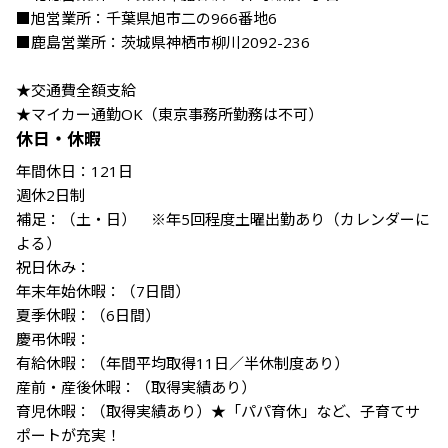
■旭営業所：千葉県旭市二の966番地6

■鹿島営業所：茨城県神栖市柳川2092-236

★交通費全額支給

★マイカー通勤OK（東京事務所勤務は不可）
休日・休暇
年間休日：121日

週休2日制

補足：（土・日）　※年5回程度土曜出勤あり（カレンダーに
よる）

祝日休み：

年末年始休暇：（7日間）

夏季休暇：（6日間）

慶弔休暇：

有給休暇：（年間平均取得11日／半休制度あり）

産前・産後休暇：（取得実績あり）

育児休暇：（取得実績あり）★「パパ育休」など、子育てサ
ポートが充実！
