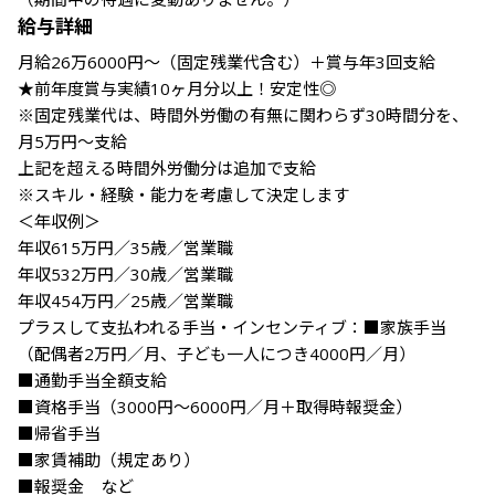
給与詳細
月給26万6000円～（固定残業代含む）＋賞与年3回支給

★前年度賞与実績10ヶ月分以上！安定性◎

※固定残業代は、時間外労働の有無に関わらず30時間分を、
月5万円～支給

上記を超える時間外労働分は追加で支給

※スキル・経験・能力を考慮して決定します

＜年収例＞

年収615万円／35歳／営業職

年収532万円／30歳／営業職

年収454万円／25歳／営業職

プラスして支払われる手当・インセンティブ：■家族手当
（配偶者2万円／月、子ども一人につき4000円／月）

■通勤手当全額支給

■資格手当（3000円～6000円／月＋取得時報奨金）

■帰省手当

■家賃補助（規定あり）

■報奨金　など