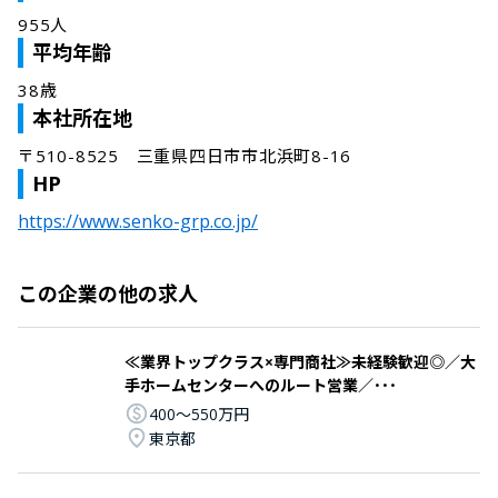
955人
平均年齢
38歳
本社所在地
〒510-8525　三重県四日市市北浜町8-16
HP
https://www.senko-grp.co.jp/
この企業の他の求人
≪業界トップクラス×専門商社≫未経験歓迎◎／大
手ホームセンターへのルート営業／･･･
400〜550万円
東京都