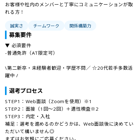
お客様や社内のメンバーと丁寧にコミュニケーションが取
れる方！
誠実さ
チームワーク
関係構築力
募集要件
▼ 必須要件

-普通免許（AT限定可）

\第二新卒・未経験者歓迎・学歴不問／ ☆20代若手多数活
躍中 /

選考プロセス
STEP1：Web面談（Zoomを使用）※1

STEP2：面接（1回～2回）＋適性検査※2

STEP3：内定・入社

補足：選考を進めるのかどうかは、Web面談後に決めてい
ただいて構いません◎

まずはお気軽にご応募ください。
