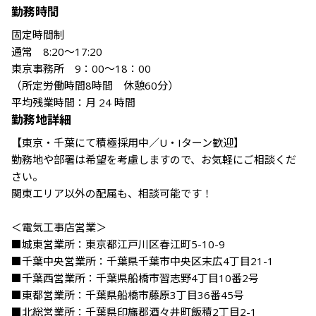
勤務時間
固定時間制

通常　8:20～17:20

東京事務所　9：00～18：00

（所定労働時間8時間　休憩60分）

平均残業時間：月 24 時間
勤務地詳細
【東京・千葉にて積極採用中／U・Iターン歓迎】

勤務地や部署は希望を考慮しますので、お気軽にご相談くだ
さい。

関東エリア以外の配属も、相談可能です！

＜電気工事店営業＞

■城東営業所：東京都江戸川区春江町5-10-9

■千葉中央営業所：千葉県千葉市中央区末広4丁目21-1

■千葉西営業所：千葉県船橋市習志野4丁目10番2号

■東都営業所：千葉県船橋市藤原3丁目36番45号

■北総営業所：千葉県印旛郡酒々井町飯積2丁目2-1
