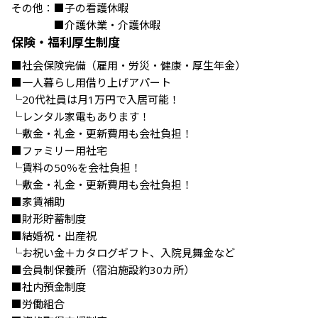
その他：■子の看護休暇

　　　　■介護休業・介護休暇
保険・福利厚生制度
■社会保険完備（雇用・労災・健康・厚生年金）

■一人暮らし用借り上げアパート

└20代社員は月1万円で入居可能！

└レンタル家電もあります！

└敷金・礼金・更新費用も会社負担！

■ファミリー用社宅

└賃料の50％を会社負担！

└敷金・礼金・更新費用も会社負担！

■家賃補助

■財形貯蓄制度

■結婚祝・出産祝

└お祝い金＋カタログギフト、入院見舞金など

■会員制保養所（宿泊施設約30カ所）

■社内預金制度

■労働組合
