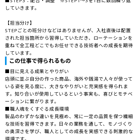
■STEP3：配合・調整　※STEP1～3を1日に数回繰り返
していきます。 

【担当分け】

STEPごとの班分けなどはありませんが、入社直後は配置
された担当箇所から習得していただき、ローテーションを
重ねて全工程どこでもお任せできる技術者への成長を期待
しています。
この仕事で得られるもの
■目に見える成果とやりがい

店頭に並ぶ自分の作った商品、海外や銭湯で人々が使って
いる姿を見る度に、大きなやりがいと充実感を得られま
す。知り合いが使用しているという事実も、喜びとモチベ
ーションに繋がります。

■職人魂をくすぐる成長環境

製品のわずかな違いを見極め、常に一定の品質を保つ繊細
な技術を習得できます。日々の業務を通して、モノづくり
の奥深さを学び、職人としての成長を実感できる刺激的な
環境です。