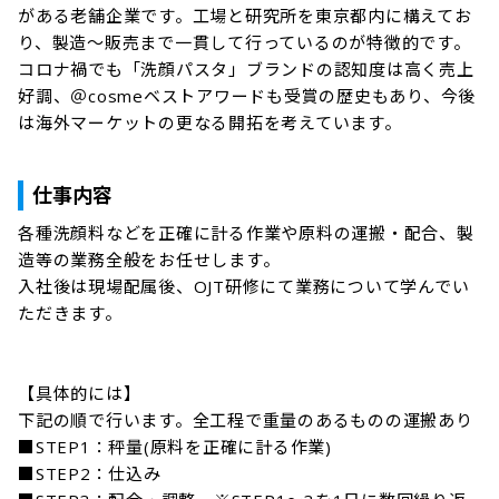
がある老舗企業です。工場と研究所を東京都内に構えてお
り、製造～販売まで一貫して行っているのが特徴的です。 
コロナ禍でも「洗顔パスタ」ブランドの認知度は高く売上
好調、＠cosmeベストアワードも受賞の歴史もあり、今後
は海外マーケットの更なる開拓を考えています。

仕事内容
各種洗顔料などを正確に計る作業や原料の運搬・配合、製
造等の業務全般をお任せします。

入社後は現場配属後、OJT研修にて業務について学んでい
ただきます。

【具体的には】

下記の順で行います。全工程で重量のあるものの運搬あり 

■STEP1：秤量(原料を正確に計る作業) 

■STEP2：仕込み 
