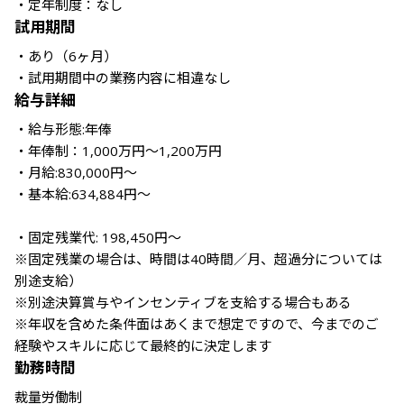
・定年制度：なし
試用期間
・あり（6ヶ月） 

・試用期間中の業務内容に相違なし
給与詳細
・給与形態:年俸

・年俸制：1,000万円～1,200万円

・月給:830,000円～

・基本給:634,884円～

・固定残業代: 198,450円～

※固定残業の場合は、時間は40時間／月、超過分については
別途支給）

※別途決算賞与やインセンティブを支給する場合もある

※年収を含めた条件面はあくまで想定ですので、今までのご
経験やスキルに応じて最終的に決定します
勤務時間
裁量労働制
