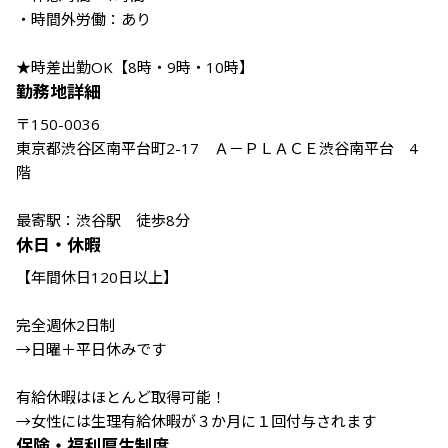
・時間外労働：あり

★時差出勤OK【8時・9時・10時】
勤務地詳細
〒150-0036　

東京都渋谷区南平台町2-17　Ａ－ＰＬＡＣＥ渋谷南平台　4
階

最寄駅：渋谷駅　徒歩8分
休日・休暇
【年間休日120日以上】

完全週休2日制

→日曜＋平日休みです

有給休暇はほとんど取得可能！

保険・福利厚生制度