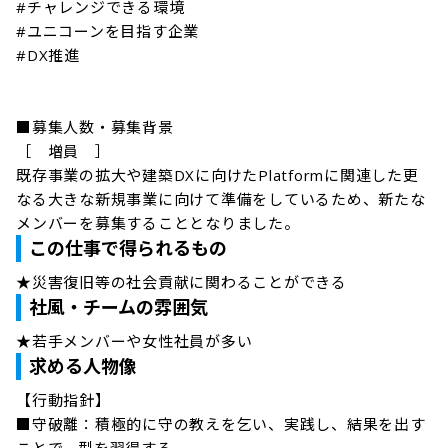
#チャレンジできる環境

#ユニコーンを目指す企業

#DX推進

■募集人数・募集背景

［　増員　］

既存事業の拡大や建築DXに向けたPlatformに関連した更
なる大きな新規事業に向けて準備をしているため、新たな
メンバーを募集することとなりました。
この仕事で得られるもの
★災害復旧等の社会貢献に関わることができる
社風・チームの雰囲気
★若手メンバーや女性社員が多い
求める人物像
【行動指針】

■守破離：積極的に守の教えを乞い、実践し、結果を出す