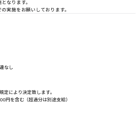
となります。

での実施をお願いしております。
違なし
規定により決定致します。

,900円を含む（超過分は別途支給）
