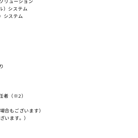
ソリューション

）システム

システム



任者（※2）

場合もございます）

ざいます。）
