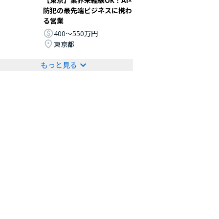
【東京】業界未経験OK！AI×
防犯の最先端ビジネスに携わ
る営業
400〜550万円
東京都
もっと見る