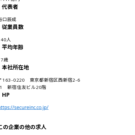
代表者
谷口辰成
従業員数
140人
平均年齢
37歳
本社所在地
〒163-0220　東京都新宿区西新宿2-6
-1　新宿住友ビル20階
HP
ttps://secureinc.co.jp/
この企業の他の求人