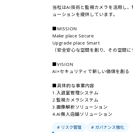
当社はAI技術と監視カメラを活用し
ューションを提供しています。

■MISSION

Make place Secure

Upgrade place Smart

（安全安心な空間を創り、その空間に
■VISION

AI×セキュリティで新しい価値を創る

■具体的な事業内容

1.入退室管理システム

2.監視カメラシステム

3.画像解析ソリューション

4.AI無人店舗ソリューション
# リスク管理
# ガバナンス強化