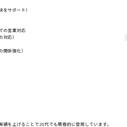
決をサポート）

の営業対応

対応）

関係強化）

績を上げることで20代でも積極的に登用しています。
