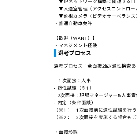
　▼IPネットワーク構築に関連するIT
　▼入退室管理（アクセスコントロール
　▼監視カメラ（ビデオサーベランス）
・普通自動車免許

【歓迎（WANT）】

・マネジメント経験
選考プロセス
選考プロセス：全面接2回/適性検査あり
- １次面接：人事

- 適性試験（※1）

- 2次面接：現場マネージャー&人事責
- 内定（条件面談）

（※1：　1次面接前に適性試験を行う
（※2：　3次面接を実施する場合もご
・面接形態
