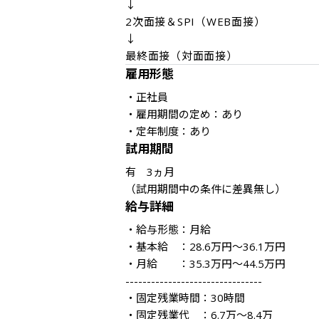
↓

2次面接＆SPI（WEB面接）

↓

最終面接（対面面接）
雇用形態
・正社員

・雇用期間の定め：あり

・定年制度：あり
試用期間
有　3ヵ月

（試用期間中の条件に差異無し）
給与詳細
・給与形態：月給 

・基本給　：28.6万円～36.1万円

・月給　　：35.3万円～44.5万円

--------------------------------

・固定残業時間：30時間

・固定残業代　：6.7万～8.4万
