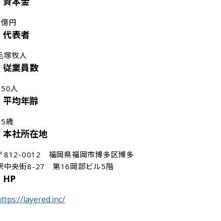
資本金
1億円
代表者
毛塚牧人
従業員数
150人
平均年齢
35歳
本社所在地
〒812-0012　福岡県福岡市博多区博多
駅中央街8-27　第16岡部ビル5階
HP
ttps://layered.inc/