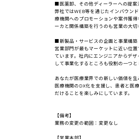
■医薬卸、その他ディーラーへの提案活
弊社ではWEB等を通じたインバウン
療機関へのプロモーションや案件獲得
ーカと関係構築を行うのも営業の大切な
■新製品・サービスの企画と事業構築

営業部門が最もマーケットに近い位置
ています。社内にエンジニアからデザ
して事業化するところも役割の一つと
あなたが医療業界での新しい価値を生
医療機関のDX化を支援し、患者と医
だけることを楽しみにしています。

【備考】

業務の変更の範囲：変更なし

【営業本部】
