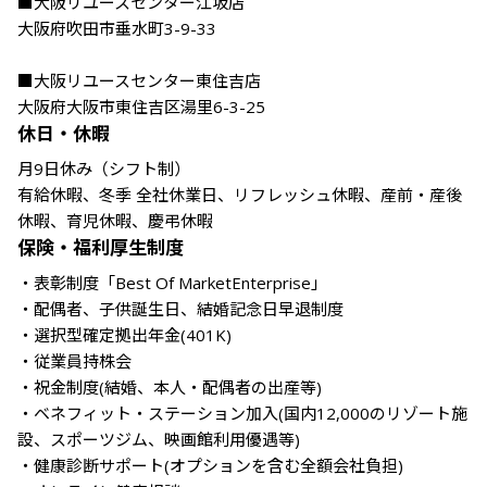
■大阪リユースセンター江坂店

大阪府吹田市垂水町3-9-33

■大阪リユースセンター東住吉店

大阪府大阪市東住吉区湯里6-3-25
休日・休暇
月9日休み（シフト制）

有給休暇、冬季 全社休業日、リフレッシュ休暇、産前・産後
休暇、育児休暇、慶弔休暇
保険・福利厚生制度
・表彰制度「Best Of MarketEnterprise」

・配偶者、子供誕生日、結婚記念日早退制度

・選択型確定拠出年金(401K)

・従業員持株会

・祝金制度(結婚、本人・配偶者の出産等)

・ベネフィット・ステーション加入(国内12,000のリゾート施
設、スポーツジム、映画館利用優遇等)

・健康診断サポート(オプションを含む全額会社負担)
