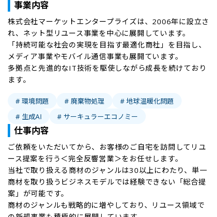
事業内容
株式会社マーケットエンタープライズは、2006年に設立さ
れ、ネット型リユース事業を中心に展開しています。

「持続可能な社会の実現を目指す最適化商社」を目指し、
メディア事業やモバイル通信事業も展開ています。

多拠点と先進的なIT技術を駆使しながら成長を続けており
ます。
# 環境問題
# 廃棄物処理
# 地球温暖化問題
# 生成AI
# サーキュラーエコノミー
仕事内容
ご依頼をいただいてから、お客様のご自宅を訪問してリユ
ース提案を行う＜完全反響営業＞をお任せします。

当社で取り扱える商材のジャンルは30以上にわたり、単一
商材を取り扱うビジネスモデルでは経験できない「総合提
案」が可能です。

商材のジャンルも戦略的に増やしており、リユース領域で
の新規事業も積極的に展開しています。
