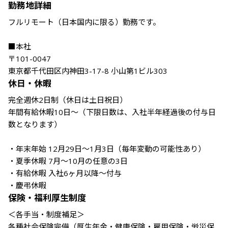
勤務地詳細
フルリモート（日本国内に限る）勤務です。

■本社

〒101-0047

東京都千代田区内神田3-17-8 小山第1ビル303
休日・休暇
完全週休2日制（休日は土日祝日）

年間有給休暇10日～（下限日数は、入社半年経過後の付与日
数となります）

・年末年始 12月29日～1月3日（毎年変動の可能性あり）

・夏季休暇 7月～10月の任意の3日

・有給休暇 入社6ヶ月以降～付与

・慶弔休暇
保険・福利厚生制度
＜各手当・制度補足＞

各種社会保険完備（厚生年金・健康保険・雇用保険・労災保