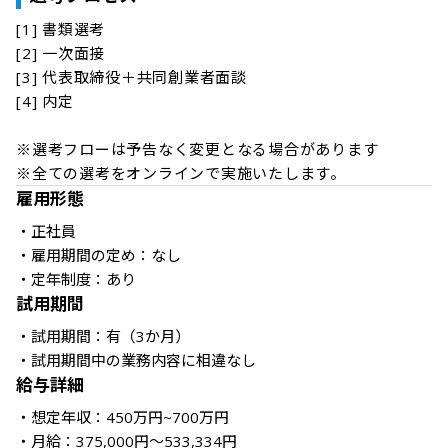
[1] 書類選考

[2] 一次面接

[3] 代表取締役＋共同創業者面談

[4] 内定

※選考フローは予告なく変更となる場合があります

※全ての選考をオンラインで実施いたします。
雇用形態
・正社員

・雇用期間の定め：なし

・定年制度：あり
試用期間
・試用期間：有（3か月）

・試用期間中の業務内容に相違なし
給与詳細
・想定年収：450万円~700万円

・月給：375,000円〜533,334円
