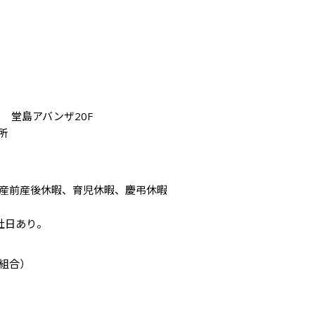
　堂島アバンザ20F

所
産前産後休暇、育児休暇、慶弔休暇

組合）
