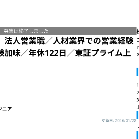
募集は終了しました
】法人営業職／人材業界での営業経験
験加味／年休122日／東証プライム上
ジニア
更新日:
2026/01/28