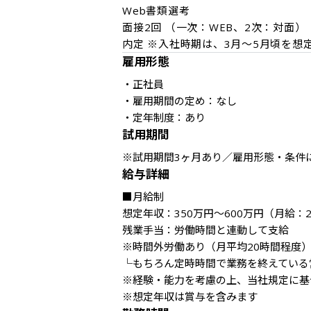
Web書類選考

面接2回 （一次：WEB、2次：対面）

内定 ※入社時期は、3月～5月頃を想
雇用形態
・正社員

・雇用期間の定め：なし

・定年制度：あり
試用期間
※試用期間3ヶ月あり／雇用形態・条件
給与詳細
■月給制

想定年収：350万円～600万円（月給：250,
残業手当：労働時間と連動して支給

※時間外労働あり（月平均20時間程度）
└もちろん定時時間で業務を終えている
※経験・能力を考慮の上、当社規定に基