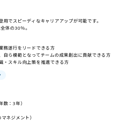
用でスピーディなキャリアアップが可能です。​

全体の30％。​
業務遂行をリードできる方

、自ら模範となってチームの成果創出に貢献できる方

ク
数：3年）

のマネジメント）