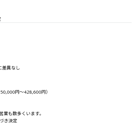
定
に差異なし
000円～428,600円）



営業も数多くいます。

づき決定
