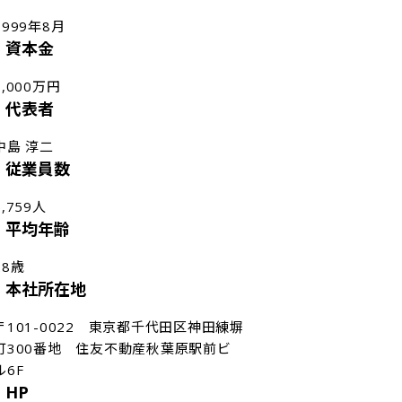
1999年8月
資本金
7,000万円
代表者
中島 淳二
従業員数
5,759人
平均年齢
28歳
本社所在地
〒101-0022　東京都千代田区神田練塀
町300番地　住友不動産秋葉原駅前ビ
ル6F
HP