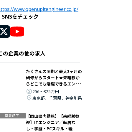
ttps://www.openupitengineer.co.jp/
SNSをチェック
この企業の他の求人
たくさんの同期と最大3ヶ月の
研修からスタート★未経験か
らどこでも活躍できるエン･･･
256〜325万円
東京都、千葉県、神奈川県
募集終了
【岡山県内勤務】【未経験歓
迎】ITエンジニア／転居な
し・学歴・PCスキル・経