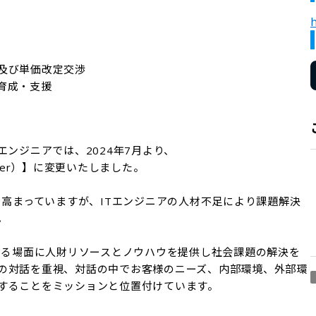
h
及び単価改定交渉

育成・支援
ンジニアでは、2024年7月より、

vider）】に変更いたしました。

々高まっていますが、ITエンジニアの人材不足により課題解決


らゆる場面に人財リソースとノウハウを提供し社会課題の解決を
の対話を重視、対話の中でお客様のニーズ、内部環境、外部環
することをミッションと位置付けています。