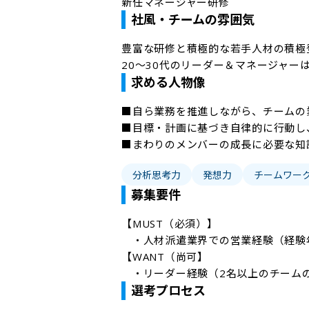
新任マネージャー研修
社風・チームの雰囲気
豊富な研修と積極的な若手人材の積極登
20～30代のリーダー＆マネージャーは
求める人物像
■自ら業務を推進しながら、チームの
■目標・計画に基づき自律的に行動し
分析思考力
発想力
チームワー
募集要件
【MUST（必須）】

　・人材派遣業界での営業経験（経験年
【WANT（尚可】

　・リーダー経験（2名以上のチーム
選考プロセス