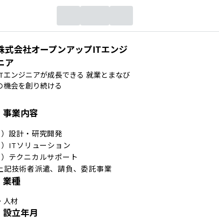
株式会社オープンアップITエンジ
ニア
ITエンジニアが成長できる 就業とまなび
の機会を創り続ける
事業内容
1）設計・研究開発

2）ITソリューション

3）テクニカルサポート

上記技術者派遣、請負、委託事業
業種
・
人材
設立年月