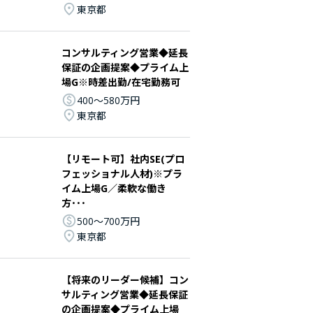
東京都
コンサルティング営業◆延長
保証の企画提案◆プライム上
場G※時差出勤/在宅勤務可
400〜580万円
東京都
【リモート可】社内SE(プロ
フェッショナル人材)※プラ
イム上場G／柔軟な働き
方･･･
500〜700万円
東京都
【将来のリーダー候補】コン
サルティング営業◆延長保証
の企画提案◆プライム上場