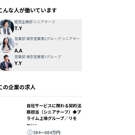
こんな人が働いています
経営企画部 シニアチーフ
T.Y
営業部 東京営業第2グループ シニアチー
フ
A.A
営業部 東京営業第1グループ
Y.Y
この企業の求人
自社サービスに関わる契約法
務担当（シニアチーフ）◆プ
ライム上場グループ／リモ
ー･･･
584〜684万円