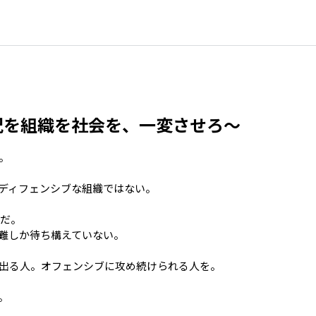
 ～状況を組織を社会を、⼀変させろ～


ディフェンシブな組織ではない。

だ。

難しか待ち構えていない。

出る⼈。オフェンシブに攻め続けられる⼈を。


