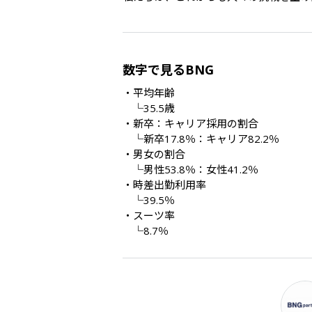
数字で見るBNG
・平均年齢

　└35.5歳

・新卒：キャリア採用の割合

　└新卒17.8％：キャリア82.2％

・男女の割合

　└男性53.8％：女性41.2％

・時差出勤利用率

　└39.5％

・スーツ率

　└8.7％