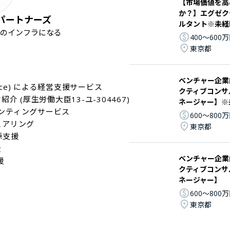
【市場価値を高
か？】エグゼク
パートナーズ
ルタント※未経
者のインフラになる
400〜600
東京都
ベンチャー企業
service) による経営支援サービス

クティブコンサ
介 (厚生労働大臣13-ユ-304467)

ネージャー】※
ンティングサービス

600〜800
アリング

東京都
支援



ベンチャー企業
援
クティブコンサ
ネージャー】
600〜800
東京都