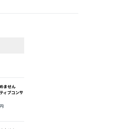
す
めません
ティブコンサ
万円